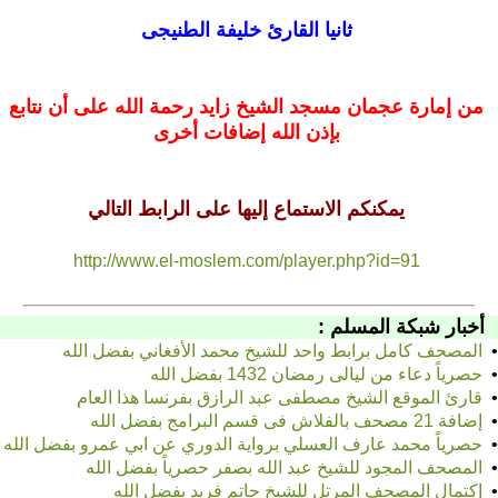
ثانيا
القارئ
خليفة الطنيجى
من إمارة عجمان مسجد الشيخ زايد رحمة الله على أن نتابع
بإذن الله إضافات أخرى
يمكنكم الاستماع إليها على الرابط التالي
http://www.el-moslem.com/player.php?id=91
أخبار شبكة المسلم :
•
المصحف كامل برابط واحد للشيخ محمد الأفغاني بفضل الله
•
حصرياً دعاء من ليالى رمضان 1432 بفضل الله
•
قارئ الموقع الشيخ مصطفى عبد الرازق بفرنسا هذا العام
•
إضافة 21 مصحف بالفلاش فى قسم البرامج بفضل الله
•
حصرياً محمد عارف العسلي برواية الدوري عن ابي عمرو بفضل الله
•
المصحف المجود للشيخ عبد الله بصفر حصرياً بفضل الله
•
إكتمال المصحف المرتل للشيخ حاتم فريد بفضل الله