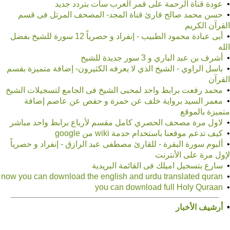
•
عودة قناة الرحمة على قمر العرب سات بتردد جديد
•
حسن محمد صالح قارئ قناة المجد- المصحف المرتل فى قسم
القرآن الكريم
•
أبى عبادة محمود الطبيب - إنفراد و حصرياً 12 سورة للشيخ بفضل
الله
•
أشرف بن عبد الباري و 3 سور جديدة للشيخ
•
باسل الراوي - الشيخ الذي لا يعرفه الكثيرون- إضافة متميزة بقسم
القرآن
•
محمد رفعت برابط واحد لمحبى الشيخ فى الجامع لتسجيلات الشيخ
•
معمر السيد برواية خلف عن حمزة و حفص عن عاصم إضافة
متميزة بالموقع
•
لاول مرة مصحف الحصري كامل مقسم لأرباع برابط واحد مباشر
•
كيف تدعم موقعنا باستخدام خدمة wiki من google
•
ألبوم سورة البقرة - للقارئ مصطفى عبد الرازق - إنفراد و حصرياً
لإول مرة على الأنترنت
•
سارع بتسجيل اميلك فى القائمة البريدية
•
now you can download the english and urdu translated quran
•
you can download full Holy Quraan
•
أرشيف الأخبار