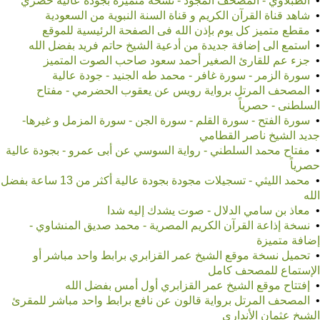
•
الطبلاوي - المصحف المجود - نسخة متميزة بجودة عالية حصري
•
شاهد قناة القرآن الكريم و قناة السنة النبوية من السعودية
•
مقطع متميز كل يوم بإذن الله فى الصفحة الرئيسية للموقع
•
استمع الى إضافة جديدة من أدعية الشيخ حاتم فريد بفضل الله
•
جزء عم للقارئ الصغير أحمد سعود صاحب الصوت المتميز
•
سورة الزمر - سورة غافر - محمد طه الجنيد - جودة عالية
•
المصحف المرتل برواية رويس عن يعقوب الحضرمي - مفتاح
السلطنى - حصرياً
•
سورة الفتح - سورة القلم - سورة الجن - سورة المزمل و غيرها-
جديد الشيخ ناصر القطامي
•
مفتاح محمد السلطني - رواية السوسي عن أبى عمرو - بجودة عالية
حصرياً
•
محمد الليثي - تسجيلات مجودة بجودة عالية أكثر من 13 ساعة بفضل
الله
•
معاذ بن سامي الدلال - صوت يشدك إليه شدا
•
نسخة إذاعة القرآن الكريم المصرية - محمد صديق المنشاوي -
إضافة متميزة
•
تحميل نسخة موقع الشيخ عمر القزابري برابط واحد مباشر أو
الإستماع للمصحف كامل
•
إفتتاح موقع الشيخ عمر القزابري أول أمس بفضل الله
•
المصحف المرتل برواية قالون عن نافع برابط واحد مباشر للمقرئ
الشيخ عثمان الأنداري