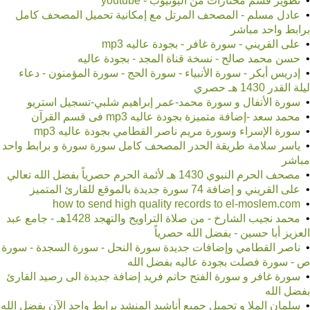
•
تطوير قسم مختارات من اليوتيوب - youtube
•
عادل مسلم - المصحف المرتل مع إمكانية تحميل المصحف كامل
برابط واحد مباشر
•
على القريني - سورة غافر - بجودة عاليه mp3
•
حسن محمد صالح - نسخة قناة المجد - بجودة عاليه
•
إدريس أبكر - سورة الأنبياء - سورة الحج - سورة المؤمنون - دعاء
ليلة القدر 1430 هـ حصري
•
سورة الأنفال و سورة محمد-عمر إبراهيم شلبي-تسجيل استريو
•
محمد سعد -إضافة متميزة بجودة عاليه mp3 فى قسم القرآن
•
سورة الإسراء وسورة مريم ناصر القطامي بجودة عاليه mp3
•
ياسر سلامة طريقة الحدر المصحف كامل سورة سورة و برابط واحد
مباشر
•
مصحف الحرم النبوي 1430 هـ لأئمة الحرم حصرياً بفضل الله تعالي
•
على القريني و إضافة 74 سورة جديدة بالموقع للقارئ المتميز
•
how to send high quality records to el-moslem.com
•
محمد نجيب الشارخ - من صلاة التراويح والتهجد 1428هـ - جامع عبد
العزيز أبا حسين - بفضل الله حصرياً
•
ناصر القطامي وإضافات جديدة سورة النحل - سورة السجدة - سورة
ص - سورة فصلت بجودة عاليه بفضل الله
•
سورة غافر و سورة الفتح حاتم فريد إضافة جديدة الى رصيد القارئ
بفضل الله
•
سلمان الملا و تحميل جميع أناشيد المنشد برابط واحد الآن بفضل الله