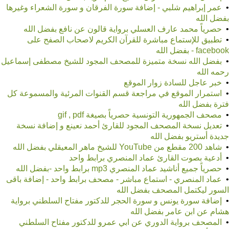
•
عمر إبراهيم شلبي - إضافة سورة الفرقان و سورة الشعراء وغيرها
بفضل الله
•
حصرياً محمد عارف العسلي برواية قالون عن نافع بفضل الله
•
تطبيق للإستماع مباشرة للقرآن الكريم لاصحاب الصفح على
facebook - بفضل الله
•
بفضل الله نسخة متميزة للمصحف المجود للشيخ مصطفى إسماعيل
رحمه الله
•
خبر عاجل للسادة زوار الموقع
•
استمرار الموقع في مراجعة قسم القنوات المرئية والمسموعة كل
فترة بفضل الله
•
مصحف الجمهورية التونسية حصرياً بصيغة gif , pdf
•
تعديل نسخة المصحف المجود للقارئ أحمد نعينع و إضافة نسخة
جديدة أستريو بفضل الله
•
شاهد 200 مقطع من YouTube للشيخ ماهر المعيقلي بفضل الله
•
أدعية بصوت القارئ عماد المنصري برابط واحد
•
حصرياً جميع أناشيد عماد المنصري mp3 برابط واحد -بفضل الله
•
عماد المنصري - استماع مباشر - مصحف برابط واحد - إضافة باقى
السور ليكتمل المصحف بفضل الله
•
إضافة سورة يونس و سورة الحجر للدكتور مفتاح السلطني برواية
هشام عن ابن عامر بفضل الله
•
المصحف برواية الدوري عن ابي عمرو للدكتور مفتاح السلطني