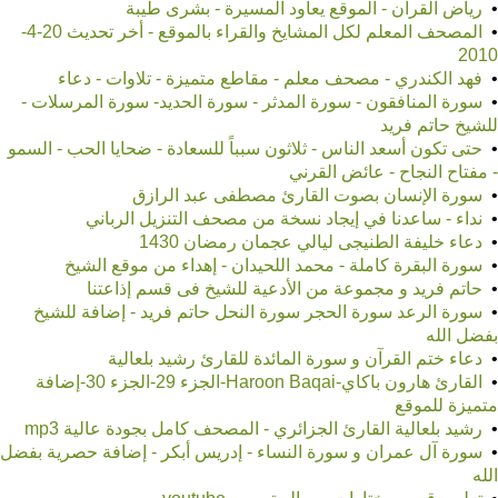
•
رياض القرآن - الموقع يعاود المسيرة - بشرى طيبة
•
المصحف المعلم لكل المشايخ والقراء بالموقع - أخر تحديث 20-4-
2010
•
فهد الكندري - مصحف معلم - مقاطع متميزة - تلاوات - دعاء
•
سورة المنافقون - سورة المدثر - سورة الحديد- سورة المرسلات -
للشيخ حاتم فريد
•
حتى تكون أسعد الناس - ثلاثون سبباً للسعادة - ضحايا الحب - السمو
- مفتاح النجاح - عائض القرني
•
سورة الإنسان بصوت القارئ مصطفى عبد الرازق
•
نداء - ساعدنا في إيجاد نسخة من مصحف التنزيل الرباني
•
دعاء خليفة الطنيجى ليالي عجمان رمضان 1430
•
سورة البقرة كاملة - محمد اللحيدان - إهداء من موقع الشيخ
•
حاتم فريد و مجموعة من الأدعية للشيخ فى قسم إذاعتنا
•
سورة الرعد سورة الحجر سورة النحل حاتم فريد - إضافة للشيخ
بفضل الله
•
دعاء ختم القرآن و سورة المائدة للقارئ رشيد بلعالية
•
القارئ هارون باكاي-Haroon Baqai-الجزء 29-الجزء 30-إضافة
متميزة للموقع
•
رشيد بلعالية القارئ الجزائري - المصحف كامل بجودة عالية mp3
•
سورة آل عمران و سورة النساء - إدريس أبكر - إضافة حصرية بفضل
الله