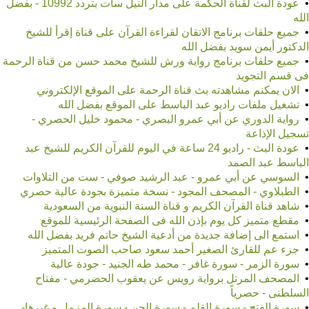
•
عودة البث لقناة الحكمة على مدار النيل سات بتردد 10992 - بفضل
الله
•
جميع حلقات برنامج الاتقان لقراءة القرآن على قناة إقرأ للشيخ
الدكتور أيمن سويد بفضل الله
•
جميع حلقات برنامج رواية ورش للشيخ محمد حسن من قناة الرحمة
فى قسم التجويد
•
الان يمكنم مشاهدته بث قناة الرحمة على الموقع الإلكتروني
•
تشغيل ملفات راديو عبد الباسط على الموقع بفضل الله
•
رواية الدوري عن أبي عمرو البصري - محمود خليل الحصري -
تسجيل الإذاعة
•
عودة البث - راديو 24 ساعة في اليوم للقرآن الكريم للشيخ عبد
الباسط عبد الصمد
•
السوسي عن أبي عمرو - عبد الرشيد صوفي - ست من التلاوات
•
الطبلاوي - المصحف المجود - نسخة متميزة بجودة عالية حصري
•
شاهد قناة القرآن الكريم و قناة السنة النبوية من السعودية
•
مقطع متميز كل يوم بإذن الله فى الصفحة الرئيسية للموقع
•
استمع الى إضافة جديدة من أدعية الشيخ حاتم فريد بفضل الله
•
جزء عم للقارئ الصغير أحمد سعود صاحب الصوت المتميز
•
سورة الزمر - سورة غافر - محمد طه الجنيد - جودة عالية
•
المصحف المرتل برواية رويس عن يعقوب الحضرمي - مفتاح
السلطنى - حصرياً
•
سورة الفتح - سورة القلم - سورة الجن - سورة المزمل و غيرها-