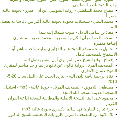
جديد الشيخ ناصر القطامي
•
مفتاح محمد السلطني - رواية السوسي عن أبى عمرو - بجودة عالية
حصرياً
•
محمد الليثي - تسجيلات مجودة بجودة عالية أكثر من 13 ساعة بفضل
الله
•
معاذ بن سامي الدلال - صوت يشدك إليه شدا
•
نسخة إذاعة القرآن الكريم المصرية - محمد صديق المنشاوي -
إضافة متميزة
•
تحميل نسخة موقع الشيخ عمر القزابري برابط واحد مباشر أو
الإستماع للمصحف كامل
•
إفتتاح موقع الشيخ عمر القزابري أول أمس بفضل الله
•
المصحف المرتل برواية قالون عن نافع برابط واحد مباشر للمقرئ
الشيخ عثمان الأنداري
•
قناة الرحمة باقية بإذن الله - التردد الجديد على النيل سات 20-5-
2010
•
مصطفى اللاهوني - المصحف المرتل - جودة عالية - mp3 - استبدال
النسخة القديمة نسخة قناة المجد
•
محمود على البنا النسخة الأصلية والمطابقة لنسخة إذاعة القرآن
الكريم
•
جزء تبارك للقارئ فهد سالم الكندري بجودة عالية mp3
•
20 تلاوة من المصحف المرتل بالروايات المختلفة للشيخ الدكتور