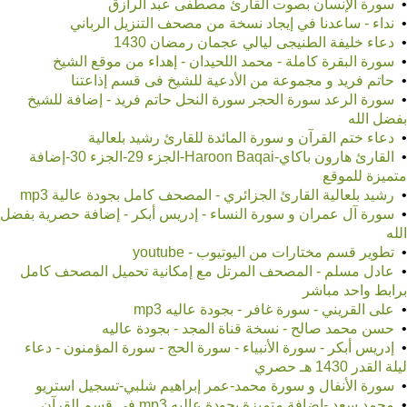
•
سورة الإنسان بصوت القارئ مصطفى عبد الرازق
•
نداء - ساعدنا في إيجاد نسخة من مصحف التنزيل الرباني
•
دعاء خليفة الطنيجى ليالي عجمان رمضان 1430
•
سورة البقرة كاملة - محمد اللحيدان - إهداء من موقع الشيخ
•
حاتم فريد و مجموعة من الأدعية للشيخ فى قسم إذاعتنا
•
سورة الرعد سورة الحجر سورة النحل حاتم فريد - إضافة للشيخ
بفضل الله
•
دعاء ختم القرآن و سورة المائدة للقارئ رشيد بلعالية
•
القارئ هارون باكاي-Haroon Baqai-الجزء 29-الجزء 30-إضافة
متميزة للموقع
•
رشيد بلعالية القارئ الجزائري - المصحف كامل بجودة عالية mp3
•
سورة آل عمران و سورة النساء - إدريس أبكر - إضافة حصرية بفضل
الله
•
تطوير قسم مختارات من اليوتيوب - youtube
•
عادل مسلم - المصحف المرتل مع إمكانية تحميل المصحف كامل
برابط واحد مباشر
•
على القريني - سورة غافر - بجودة عاليه mp3
•
حسن محمد صالح - نسخة قناة المجد - بجودة عاليه
•
إدريس أبكر - سورة الأنبياء - سورة الحج - سورة المؤمنون - دعاء
ليلة القدر 1430 هـ حصري
•
سورة الأنفال و سورة محمد-عمر إبراهيم شلبي-تسجيل استريو
•
محمد سعد -إضافة متميزة بجودة عاليه mp3 فى قسم القرآن