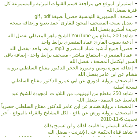
•
استمرار الموقع في مراجعة قسم القنوات المرئية والمسموعة كل
فترة بفضل الله
•
مصحف الجمهورية التونسية حصرياً بصيغة gif , pdf
•
تعديل نسخة المصحف المجود للقارئ أحمد نعينع و إضافة نسخة
جديدة أستريو بفضل الله
•
شاهد 200 مقطع من YouTube للشيخ ماهر المعيقلي بفضل الله
•
أدعية بصوت القارئ عماد المنصري برابط واحد
•
حصرياً جميع أناشيد عماد المنصري mp3 برابط واحد -بفضل الله
•
عماد المنصري - استماع مباشر - مصحف برابط واحد - إضافة باقى
السور ليكتمل المصحف بفضل الله
•
إضافة سورة يونس و سورة الحجر للدكتور مفتاح السلطني برواية
هشام عن ابن عامر بفضل الله
•
المصحف برواية الدوري عن ابي عمرو للدكتور مفتاح السلطني
نسخة أصلية
•
شاهد 250 مقطع من اليوتيوب من التلاوات المجودة للشيخ عبد
الباسط عبد الصمد - بفضل الله
•
المصحف برواية هشام عن ابن عامر للدكتور مفتاح السلطني حصرياً
•
المصحف برواية ورش عن نافع - لكل المشايخ والقراء بالموقع - أخر
تحديث 6-11-2010
•
شبكة المسلم ما قامت لذلك و لن تسمح بذلك
•
شاهد قناة الحكمة على الإنترنت - بفضل الله