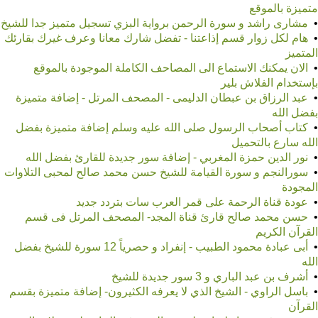
متميزة بالموقع
•
مشارى راشد و سورة الرحمن برواية البزي تسجيل متميز جدا للشيخ
•
هام لكل زوار قسم إذاعتنا - تفضل شارك معانا وعرف غيرك بقارئك
المتميز
•
الان يمكنك الاستماع الى المصاحف الكاملة الموجودة بالموقع
بإستخدام الفلاش بلير
•
عبد الرزاق بن عبطان الدليمى - المصحف المرتل - إضافة متميزة
بفضل الله
•
كتاب أصحاب الرسول صلى الله عليه وسلم إضافة متميزة بفضل
الله سارع بالتحميل
•
نور الدين حمزة المغربي - إضافة سور جديدة للقارئ بفضل الله
•
سورالنجم و سورة القيامة للشيخ حسن محمد صالح لمحبى التلاوات
المجودة
•
عودة قناة الرحمة على قمر العرب سات بتردد جديد
•
حسن محمد صالح قارئ قناة المجد- المصحف المرتل فى قسم
القرآن الكريم
•
أبى عبادة محمود الطبيب - إنفراد و حصرياً 12 سورة للشيخ بفضل
الله
•
أشرف بن عبد الباري و 3 سور جديدة للشيخ
•
باسل الراوي - الشيخ الذي لا يعرفه الكثيرون- إضافة متميزة بقسم
القرآن