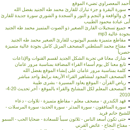
أحمد المعصراوي تضيء الموقع
•
سورة البقرة و جزء تبارك للقارئ محمد طه الجنيد بفضل الله
•
ق والواقعة و النجم و النور و السجدة و الشوري سورة جديدة للقارئ
أبى عبادة محمود الطبيب
•
جميع تسجيلات القارئ الصغير ذو الصوت المتميز محمد طه الجنيد
بجودة عالية mp3
•
مقاطع متميزة بقسم اليوتيوب للقارئ الصغير محمد طه الجنيد
•
مفتاح محمد السلطني المصحف المرتل كامل بجودة عالية متميزة
حصرياً
•
شارك معانا في تجربة الشكل الجديد لقسم القنوات والإذاعات
•
تابع معنا كل يوم أسماء القراء المضافة بمناسبة مرور عامان
•
كلمة بمناسبة مرور عامان على إنشاء الموقع بفضل الله
•
المصحف المجود لمشاهير القراء الأربعة برابط واحد مباشر
•
رياض القرآن - الموقع يعاود المسيرة - بشرى طيبة
•
المصحف المعلم لكل المشايخ والقراء بالموقع - أخر تحديث 20-4-
2010
•
فهد الكندري - مصحف معلم - مقاطع متميزة - تلاوات - دعاء
•
سورة المنافقون - سورة المدثر - سورة الحديد- سورة المرسلات -
للشيخ حاتم فريد
•
حتى تكون أسعد الناس - ثلاثون سبباً للسعادة - ضحايا الحب - السمو
- مفتاح النجاح - عائض القرني