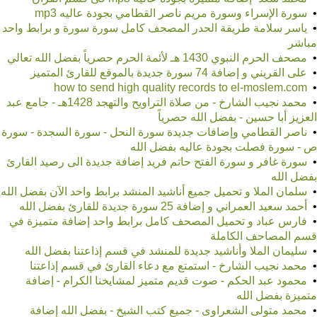
•
سورة الإسراء وسورة مريم ناصر القطامي بجودة عاليه mp3
•
ياسر سلامة طريقة الحدر المصحف كامل سورة سورة و برابط واحد
مباشر
•
مصحف الحرم النبوي 1430 هـ لأئمة الحرم حصرياً بفضل الله تعالي
•
على القريني و إضافة 74 سورة جديدة بالموقع للقارئ المتميز
•
how to send high quality records to el-moslem.com
•
محمد نجيب الشارخ - من صلاة التراويح والتهجد 1428هـ - جامع عبد
العزيز أبا حسين - بفضل الله حصرياً
•
ناصر القطامي وإضافات جديدة سورة النحل - سورة السجدة - سورة
ص - سورة فصلت بجودة عاليه بفضل الله
•
سورة غافر و سورة الفتح حاتم فريد إضافة جديدة الى رصيد القارئ
بفضل الله
•
سلمان الملا و تحميل جميع أناشيد المنشد برابط واحد الآن بفضل الله
•
أحمد سعيد العمراني و إضافة 25 سورة جديدة للقارئ بفضل الله
•
فارس عباد و تحميل المصحف كامل برابط واحد إضافة متميزة في
قسم المصاحف الكاملة
•
سليمان الملا وأناشيد جديدة للمنشد في قسم إذاعتنا بفضل الله
•
محمد نجيب الشارخ - استمتع مع دعاء القارئ في قسم إذاعتنا
•
محمود عبد الحكم - صوت قديم متميز لمشايخنا الكرام - إضافة
متميزة بفضل الله
•
محمد متولى الشعراوى - جميع كتب الشيخ - بفضل الله إضافة