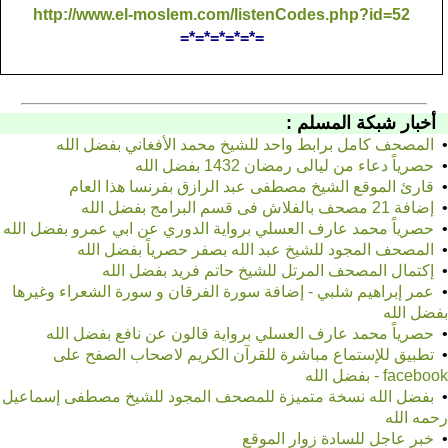
http://www.el-moslem.com/listenCodes.php?id=52
=*=*=*=*=*=
أخبار شبكة المسلم :
•
المصحف كامل برابط واحد للشيخ محمد الأفغاني بفضل الله
•
حصرياً دعاء من ليالى رمضان 1432 بفضل الله
•
قارئ الموقع الشيخ مصطفى عبد الرازق بفرنسا هذا العام
•
إضافة 21 مصحف بالفلاش فى قسم البرامج بفضل الله
•
حصرياً محمد عارف العسلي برواية الدوري عن ابي عمرو بفضل الله
•
المصحف المجود للشيخ عبد الله بصفر حصرياً بفضل الله
•
إكتمال المصحف المرتل للشيخ حاتم فريد بفضل الله
•
عمر إبراهيم شلبي - إضافة سورة الفرقان و سورة الشعراء وغيرها
بفضل الله
•
حصرياً محمد عارف العسلي برواية قالون عن نافع بفضل الله
•
تطبيق للإستماع مباشرة للقرآن الكريم لاصحاب الصفح على
facebook - بفضل الله
•
بفضل الله نسخة متميزة للمصحف المجود للشيخ مصطفى إسماعيل
رحمه الله
•
خبر عاجل للسادة زوار الموقع