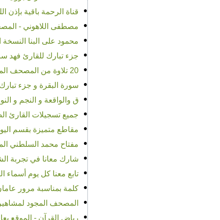
•
قناة الرحمة باقية بإذن الله - 
•
مصطفى اللاهوني - المصحف المرتل - جودة عالية -
•
محمود على البنا النسخة ا
•
جزء تبارك للقارئ فهد سالم
•
20 تلاوة من المصحف المرتل بالروايات المختلفة للشيخ الدكتور أحمد المعصراوي تضيء الموقع
•
سورة البقرة و جزء تبارك 
•
ق والواقعة و النجم و الن
•
جميع تسجيلات القارئ الصغي
•
مقاطع متميزة بقسم اليوت
•
مفتاح محمد السلطني المص
•
شارك معانا في تجربة الش
•
تابع معنا كل يوم أسماء ا
•
كلمة بمناسبة مرور عامان
•
المصحف المجود لمشاهير ال
•
رياض القرآن - الموقع يعا