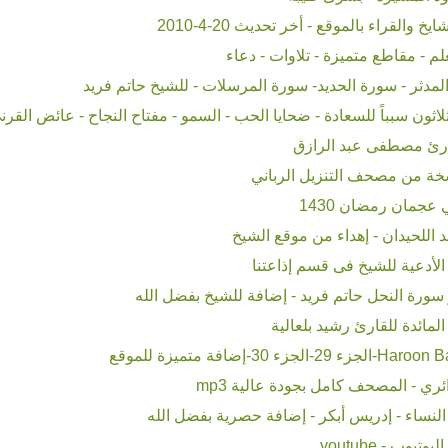
لقراء بالموقع - أخر تحديث 20-4-2010
 - مقاطع متميزة - تلاوات - دعاء
مدثر - سورة الحديد- سورة المرسلات - للشيخ حاتم فريد
ثون سبباً للسعادة - ضحايا الحب - السمو - مفتاح النجاح - عائض القرن
رئ مصطفى عبد الرازق
سخة من مصحف التنزيل الرباني
عجمان رمضان 1430
 اللحيدان - إهداء من موقع الشيخ
لأدعية للشيخ فى قسم إذاعتنا
ورة النحل حاتم فريد - إضافة للشيخ بفضل الله
مائدة للقارئ رشيد بلعالية
ئري - المصحف كامل بجودة عالية mp3
نساء - إدريس أبكر - إضافة حصرية بفضل الله
ب - youtube