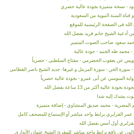
د - نسخة متميزة بجودة عالية حصري
 قناة السنة النبوية من السعودية
الله فى الصفحة الرئيسية للموقع
 أدعية الشيخ حاتم فريد بفضل الله
حمد سعود صاحب الصوت المتميز
 محمد طه الجنيد - جودة عالية
ويس عن يعقوب الحضرمي - مفتاح السلطنى - حصرياً
- سورة الجن - سورة المزمل و غيرها- جديد الشيخ ناصر القطامي
اية السوسي عن أبى عمرو - بجودة عالية حصرياً
ة عالية أكثر من 13 ساعة بفضل الله
وت يشدك إليه شدا
م المصرية - محمد صديق المنشاوي - إضافة متميزة
مر القزابري برابط واحد مباشر أو الإستماع للمصحف كامل
لقزابري أول أمس بفضل الله
ون عن نافع برابط واحد مباشر للمقرئ الشيخ عثمان الأنداري