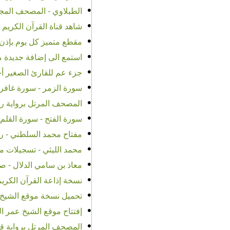
•
الطبلاوي - المصحف المجو
•
شاهد قناة القرآن الكريم و
•
مقطع متميز كل يوم بإذن 
•
استمع الى إضافة جديدة من
•
جزء عم للقارئ الصغير أ
•
سورة الزمر - سورة غافر -
•
المصحف المرتل برواية ر
•
سورة الفتح - سورة القلم 
•
مفتاح محمد السلطني - رو
•
محمد الليثي - تسجيلات مجودة بجود
•
معاذ بن سامي الدلال - ص
•
نسخة إذاعة القرآن الكري
•
تحميل نسخة موقع الشيخ ع
•
إفتتاح موقع الشيخ عمر ا
•
المصحف المرتل برواية قال