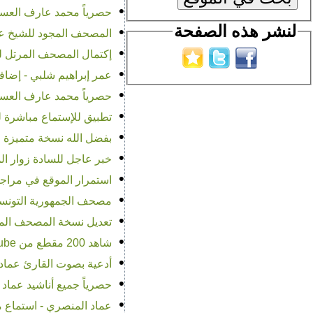
•
حصرياً محمد عارف العسلي
لنشر هذه الصفحة
•
المصحف المجود للشيخ عبد
•
إكتمال المصحف المرتل لل
•
عمر إبراهيم شلبي - إضاف
•
حصرياً محمد عارف العسلي
•
تطبيق للإستماع مباشرة للقرآن ال
•
بفضل الله نسخة متميزة 
•
خبر عاجل للسادة زوار ال
•
استمرار الموقع في مراجع
•
مصحف الجمهورية التونسية حصري
•
تعديل نسخة المصحف المجو
•
شاهد 200 مقطع من YouTube للشيخ ماهر المعيقلي بفضل الله
•
أدعية بصوت القارئ عماد 
•
حصرياً جميع أناشيد عماد المنصري mp3 برابط 
•
عماد المنصري - استماع م