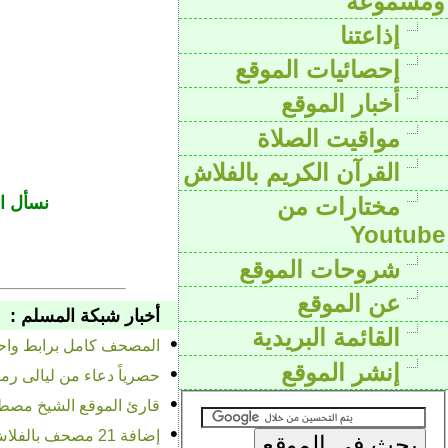
ومسموعة
إذاعتنا
إحصائيات الموقع
أخبار الموقع
مواقيت الصلاة
القرآن الكريم بالفلاش
نسأل ال
مختارات من
Youtube
شروحات الموقع
عن الموقع
أخبار شبكة المسلم :
القائمة البريدية
•
المصحف كامل برابط واحد 
إنشر الموقع
•
حصرياً دعاء من ليالى رمضان 1432 بفض
•
قارئ الموقع الشيخ مصطفى
•
إضافة 21 مصحف بالفلاش فى قسم البرامج بفضل الله