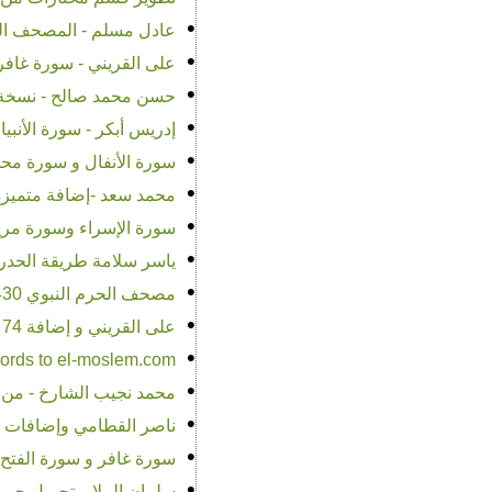
•
عادل مسلم - المصحف الم
•
على القريني - سورة غافر - 
•
حسن محمد صالح - نسخة قن
•
إدريس أبكر - سورة الأنبياء - س
•
سورة الأنفال و سورة محم
•
محمد سعد -إضافة متميزة بجودة عاليه
•
سورة الإسراء وسورة مريم 
•
ياسر سلامة طريقة الحدر
•
مصحف الحرم النبوي 1430 هـ لأئمة الحرم حصرياً بفضل الله تعالي
•
على القريني و إضافة 74 سورة جديدة بالموقع للقارئ المتميز
•
how to send high quality records to el-moslem.com
•
محمد نجيب الشارخ - من صلاة التراويح والتهجد 1428هـ -
•
ناصر القطامي وإضافات ج
•
سورة غافر و سورة الفتح ح
•
سلمان الملا و تحميل جميع 