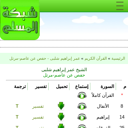
الرئيسية
»
القرآن الكريم
»
عمر إبراهيم شلبى - حفص عن عاصم-مرتل
الشيخ عمر إبراهيم شلبى
حفص عن عاصم-مرتل
م
السورة
إستماع
تحميل
تفسير
ترجمة
*
القرآن كاملاً
8
الأنفال
تفسير
T
14
إبراهيم
تفسير
T
25
الفرقان
تفسير
T